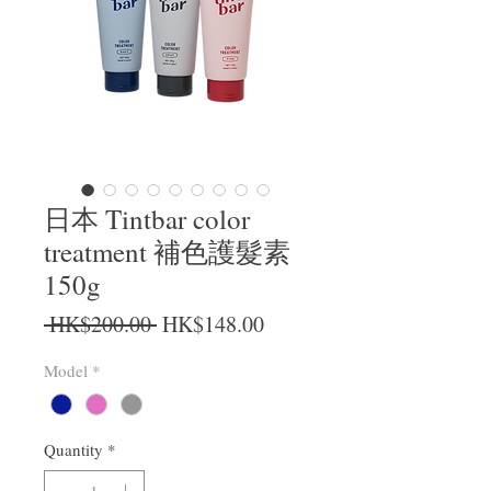
日本 Tintbar color
treatment 補色護髮素
150g
Regular Price
Sale Price
 HK$200.00 
HK$148.00
Model
*
Quantity
*