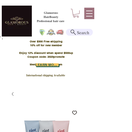
Glamorous
HairBeauty
Professional hair care
Search
Over $300 Free shipping
​10% off for new member
Enjoy 12% discount when spend $500up
Coupon code: 2023promote
Member Points Program
LEARN MORE
International shipping Available