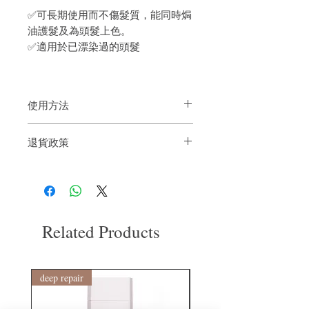
✅可長期使用而不傷髮質，能同時焗
油護髮及為頭髮上色。
✅適用於已漂染過的頭髮
使用方法
洗髮後，戴上一次性手套，塗在頭髮上，
退貨政策
用梳子分發。
根據所需的強度保持 3-15 分鐘，然後徹底
如果您對我們的產品質量不滿意，我們很
沖洗。
樂意退款給所有客戶。首先，您需要在收
由於其有護髮功效，不需要再使用護髮
到我們的產品後的前7天內通過電子郵件
素。
通知我們。但是，您需要支付退回的運
費。謝謝。
Related Products
deep repair
敏感護理