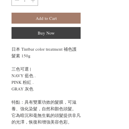
Add to Cart
Buy Now
日本 Tintbar color treatment 補色護
髮素 150g
三色可選 |
NAVY 藍色 .
PINK 粉紅 .
GRAY 灰色
特點：具有雙重功效的髮膜，可滋
養、強化染髮，自然和顏色頭髮。
它為暗沉和毫無生氣的頭髮提供非凡
的光澤，恢復和增強美容色彩。