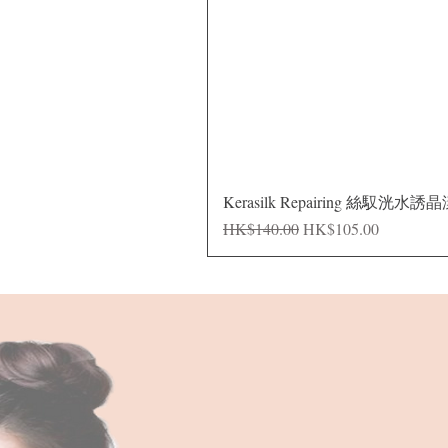
Kerasilk Repairing 絲馭洸水誘
Regular Price
Sale Price
HK$140.00
HK$105.00