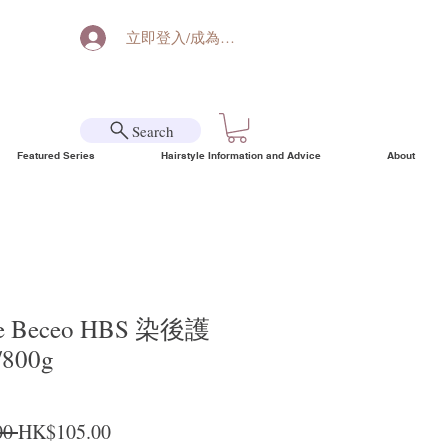
立即登入/成為會員
Search
Featured Series
Hairstyle Information and Advice
About
e Beceo HBS 染後護
800g
Regular Price
Sale Price
0 
HK$105.00