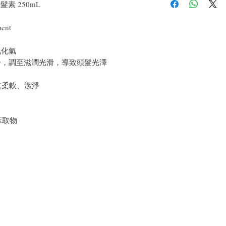
戶。首先，您需要在收
護髮素 250mL
件通知我們。但是，您
ent
氧化氫
分，調至滋潤光滑，導致頭髮光澤
其柔軟、潔淨
、
萃取物