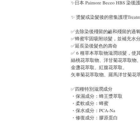
✨日本 Paimore Beceo HBS 染後
✨ 燙髮或染髮後的密集護理Treatm
✅去除染後殘留的鹼和殘留的過
✅蜂蜜牢固吸附頭髮，並補充水
✅延長染後髮色的壽命
✅ 6 種草本萃取物滋潤頭髮，使
絲桃花萃取物、洋甘菊花萃取物
金盞花萃取、紅腹花萃取、
矢車菊花萃取物、羅馬洋甘菊花
✅四種特別滋潤成分
・保濕成分：蜂王漿萃取
・柔軟成分：蜂蜜
・保水成分：PCA-Na
・修復成分：膠原蛋白