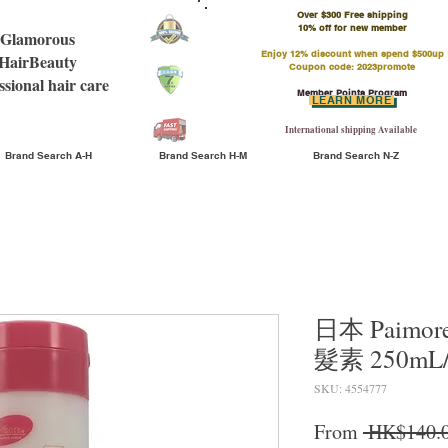
Over $300 Free shipping
​10% off for new member
Glamorous
Enjoy 12% discount when spend $500up
HairBeauty
Coupon code: 2023promote
ssional hair care
Member Points Program
LEARN MORE
International shipping Available
Brand Search A-H
Brand Search H-M
Brand Search N-Z
日本 Paimor
髮素 250mL/
SKU: 4554777
From
 HK$140.0