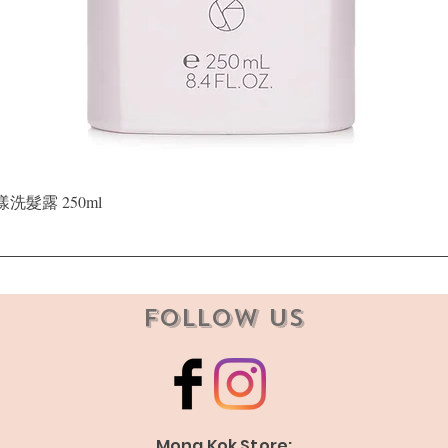
Quick View
晶漾洗髮露 250ml
Follow Us
Mong Kok Store: