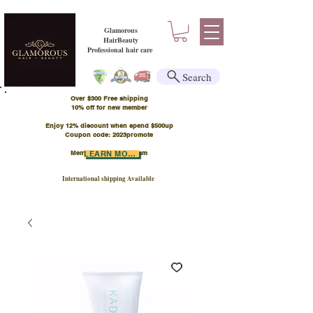
Glamorous
HairBeauty
Professional hair care
Search
Over $300 Free shipping
​10% off for new member
Enjoy 12% discount when spend $500up
Coupon code: 2023promote
Member Points Program
LEARN MORE
International shipping Available