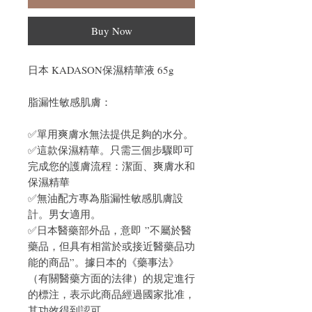
Buy Now
日本 KADASON保濕精華液 65g
脂漏性敏感肌膚：
✅單用爽膚水無法提供足夠的水分。
✅這款保濕精華。只需三個步驟即可
完成您的護膚流程：潔面、爽膚水和
保濕精華
✅無油配方專為脂漏性敏感肌膚設
計。男女適用。
✅日本醫藥部外品，意即 ”不屬於醫
藥品，但具有相當於或接近醫藥品功
能的商品”。據日本的《藥事法》
（有關醫藥方面的法律）的規定進行
的標注，表示此商品經過國家批准，
其功效得到認可。