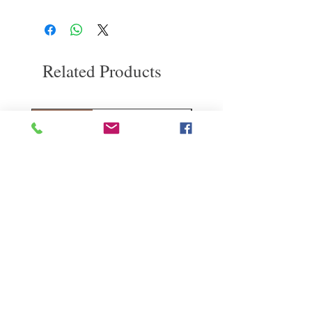
使用前請先仔細閱讀使用說明。
通知我們。但是，您需要支付退回的運
請謹慎使用並檢查皮膚是否有任何異
費。謝謝。​
常。
如果您發現頭皮或皮膚有任何異常，
請立即停止使用。
Related Products
如果您患有脂漏性皮膚炎或皮膚刺
激，請諮詢醫生。
如果您有任何傷口或濕疹，請不要使
用本產品，因為它可能會使症狀惡
deep repair
敏感護理
化。
如果產品進入眼睛，請立即沖洗。如
果疼痛或其他異常持續存在，請諮詢
眼科醫師
Kerasilk Repairing 絲馭洸水
Kerastase BAIN VITAL
誘晶漾洗髮露 250ml
DERMO-CALM 頭