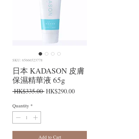
SKU: 65666523778
日本 KADASON 皮膚
保濕精華液 65g
Regular Price
Sale Price
 HK$335.00 
HK$290.00
Quantity
*
Add to Cart