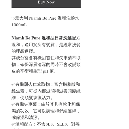
Buy Now
✨意大利 Niamh Be Pure 溫和洗髮水
1000mL
Niamh Be Pure 溫和型日常洗髮
配方
溫和，適用於所有髮質，是經常洗髮
的理想選擇。
其成分富含有機甜杏仁和矢車菊萃取
物，確保深層清潔的同時不會改變頭
皮的平衡和生理 pH 值。
✅有機甜杏仁萃取物：富含脂肪酸和
維生素，可從內部滋潤和滋養頭髮纖
維，使頭髮恢復活力。
✅有機矢車菊：由於其具有軟化和保
濕的功效，它可以調理和舒緩髮絲，
確保溫和清潔。
✅溫和配方：不含SLS、SLES、對羥