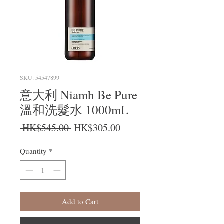
SKU: 54547899
意大利 Niamh Be Pure
溫和洗髮水 1000mL
Regular Price
Sale Price
 HK$545.00 
HK$305.00
Quantity
*
Add to Cart