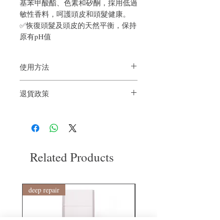
基苯甲酸酯、色素和矽酮，採用低過
敏性香料，呵護頭皮和頭髮健康。
✅恢復頭髮及頭皮的天然平衡，保持
原有pH值
使用方法
使用方法：
取適量洗髮精塗抹於濕髮
退貨政策
上。
按摩：
輕輕按摩頭皮和頭髮，以促進
如果您對我們的產品質量不滿意，我們很
活性成分的吸收。
樂意退款給所有客戶。首先，您需要在收
沖洗：
用溫水徹底沖洗。
到我們的產品後的前7天內通過電子郵件
通知我們。但是，您需要支付退回的運
費。謝謝。​
Related Products
deep repair
敏感護理