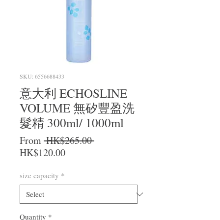
SKU: 6556688433
意大利 ECHOSLINE
VOLUME 無矽豐盈洗
髮精 300ml/ 1000ml
Regular Price
From
 HK$265.00 
Sale Price
HK$120.00
size capacity
*
Quantity
*