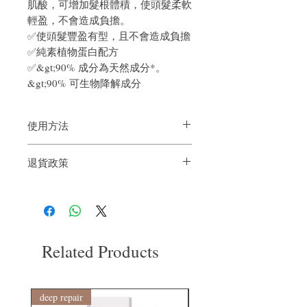
肌酸，可增加髮根體積，使頭髮柔軟
輕盈，不會造成負擔。
✅使頭髮豐盈有型，且不會造成負擔
✅純素植物蛋白配方
✅&gt;90% 成分為天然成分*。
&gt;90% 可生物降解成分
使用方法
塗抹於濕髮上，按摩並沖洗。
退貨政策
如果您對我們的產品質量不滿意，我們很
樂意退款給所有客戶。首先，您需要在收
到我們的產品後的前7天內通過電子郵件
通知我們。但是，您需要支付退回的運
費。謝謝。​
Related Products
deep repair
敏感護理