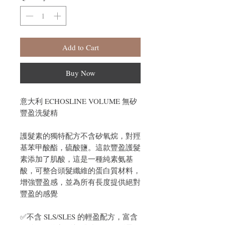
Add to Cart
Buy Now
意大利 ECHOSLINE VOLUME 無矽
豐盈洗髮精
護髮素的獨特配方不含矽氧烷，對羥
基苯甲酸酯，硫酸鹽。這款豐盈護髮
素添加了肌酸，這是一種純素氨基
酸，可整合頭髮纖維的蛋白質材料，
增強豐盈感，並為所有長度提供絕對
豐盈的感覺
✅不含 SLS/SLES 的輕盈配方，富含