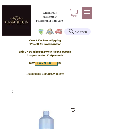
Glamorous
HairBeauty
Professional hair care
Search
Over $300 Free shipping
​10% off for new member
Enjoy 12% discount when spend $500up
Coupon code: 2023promote
Member Points Program
LEARN MORE
International shipping Available