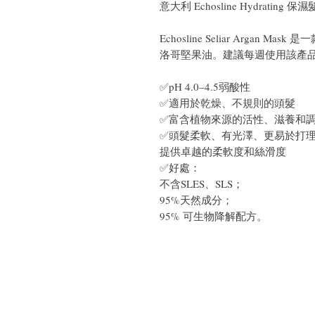
意大利 Echosline Hydrating 
Echosline Seliar Arga
洛哥堅果油。建議每週使用該產
✅pH 4.0–4.5弱酸性
✅適用於乾燥、不規則的頭髮
✅富含植物來源的活性、滋養和
✅頭髮柔軟、有光澤、更易於打
提供卓越的柔軟度和絲滑度
✅好處：
不含SLES、SLS；
95%天然成分；
95% 可生物降解配方。