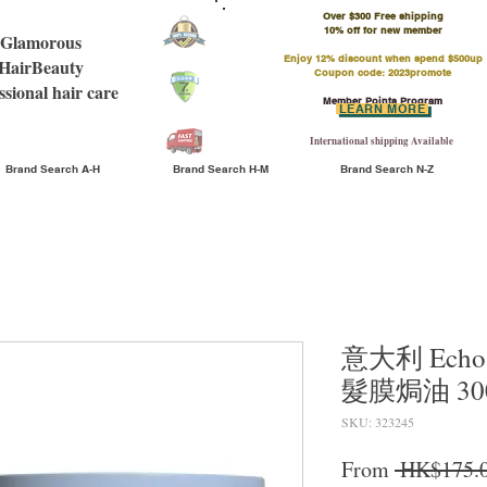
Over $300 Free shipping
​10% off for new member
Glamorous
Enjoy 12% discount when spend $500up
HairBeauty
Coupon code: 2023promote
ssional hair care
Member Points Program
LEARN MORE
International shipping Available
Brand Search A-H
Brand Search H-M
Brand Search N-Z
意大利 Echosl
髮膜焗油 300
SKU: 323245
From
 HK$175.0