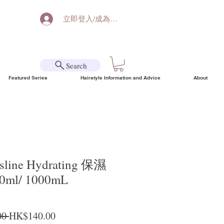
立即登入/成為會員
Search
Featured Series
Hairstyle Information and Advice
About
ine Hydrating 保濕
ml/ 1000mL
Regular Price
Sale Price
0 
HK$140.00