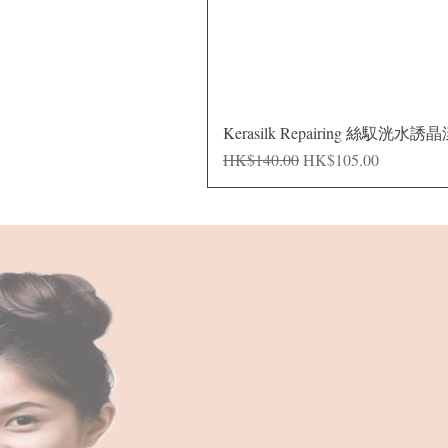
Kerasilk Repairing 絲馭洸水誘
Regular Price
Sale Price
HK$140.00
HK$105.00