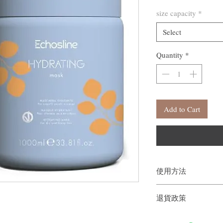
size capacity
*
Select
Quantity
*
Add to Cart
使用方法
塗抹於沾濕的頭髮上，
退貨政策
針對強效髮質療程建議 
膜中然後使用，不僅可
如果您對我們的產品質
在髮幹周圍形成保護膜