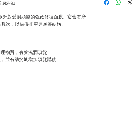
戶。首先，您需要在收
保濕髮膜焗油
於吹髮或整髮時所產生
件通知我們。但是，您
n Mask 是一款針對受損頭髮的強效修復面膜。它含有摩
品數次，以滋養和重建頭髮結構。
調理物質，有效滋潤頭髮
理，並有助於於增加頭髮體積