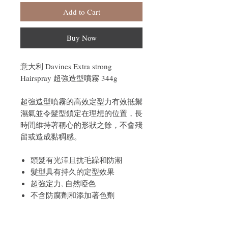
Add to Cart
Buy Now
意大利 Davines Extra strong
Hairspray 超強造型噴霧 344g
超強造型噴霧的高效定型力有效抵禦
濕氣並令髮型鎖定在理想的位置，長
時間維持著稱心的形狀之餘，不會殘
留或造成黏稠感。
頭髮有光澤且抗毛躁和防潮
髮型具有持久的定型效果
超強定力, 自然啞色
不含防腐劑和添加著色劑