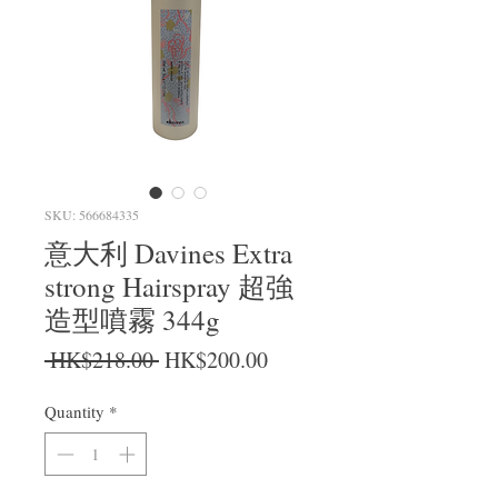
SKU: 566684335
意大利 Davines Extra
strong Hairspray 超強
造型噴霧 344g
Regular Price
Sale Price
 HK$218.00 
HK$200.00
Quantity
*