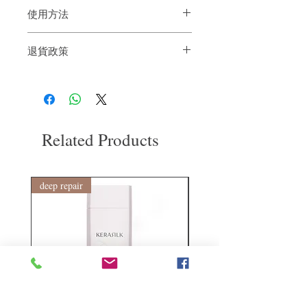
使用方法
使用前請搖勻。 從30厘米的距離噴灑在乾
退貨政策
燥的頭髮上，以固定髮型並和諧地捕捉髮
型。
如果您對我們的產品質量不滿意，我們很
樂意退款給所有客戶。首先，您需要在收
到我們的產品後的前7天內通過電子郵件
通知我們。但是，您需要支付退回的運
費。謝謝。​
Related Products
deep repair
敏感護理