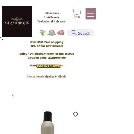
Glamorous
HairBeauty
Professional hair care
Search
Over $300 Free shipping
​10% off for new member
Enjoy 12% discount when spend $500up
Coupon code: 2023promote
Member Points Program
LEARN MORE
International shipping Available