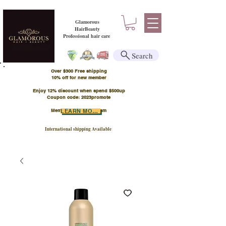
Glamorous
HairBeauty
Professional hair care
Search
Over $300 Free shipping
​10% off for new member
Enjoy 12% discount when spend $500up
Coupon code: 2023promote
Member Points Program
LEARN MORE
International shipping Available