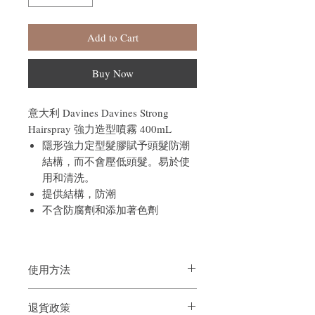
Add to Cart
Buy Now
意大利 Davines Davines Strong
Hairspray 強力造型噴霧 400mL
隱形強力定型髮膠賦予頭髮防潮
結構，而不會壓低頭髮。易於使
用和清洗。
提供結構，防潮
不含防腐劑和添加著色劑
使用方法
使用前請搖勻。 從30厘米的距離噴灑在乾
退貨政策
燥的頭髮上，以固定髮型並和諧地捕捉髮