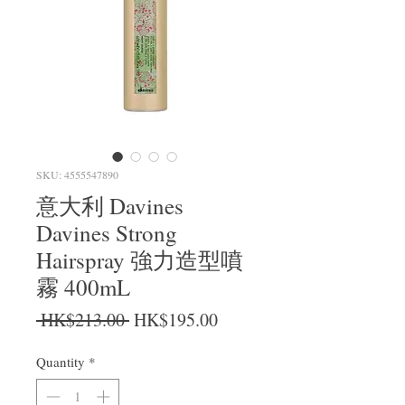
SKU: 4555547890
意大利 Davines
Davines Strong
Hairspray 強力造型噴
霧 400mL
Regular Price
Sale Price
 HK$213.00 
HK$195.00
Quantity
*