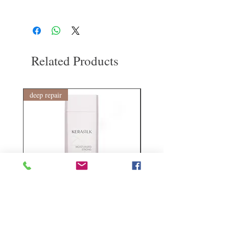
型。
如果您對我們的產品質量不滿意，我們很
樂意退款給所有客戶。首先，您需要在收
到我們的產品後的前7天內通過電子郵件
通知我們。但是，您需要支付退回的運
費。謝謝。​
Related Products
deep repair
敏感護理
Kerasilk Repairing 絲馭洸水
Kerastase BAIN VITAL