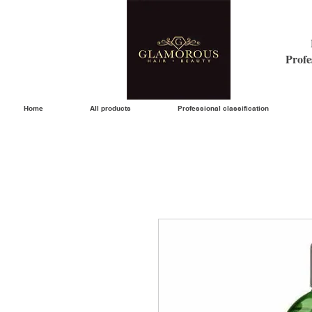
Profe
Home
All products
Professional classification