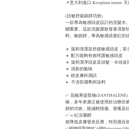
📌意大利進口 Keraplant nature
(抗敏舒緩鎮靜功效)
一款專為敏感頭皮設計的洗髮水
關重要。這款洗髮露散發著清新
料。敏鎮靜，專為敏感或發紅的
🔹 溫和清潔並舒緩敏感頭皮，
🔹 配方能夠有效呵護敏感頭皮
🔹 溫和潔淨頭皮及頭髮・令頭
🔹 清新的氣味
🔹 經皮膚科測試
不含防腐劑和染料
✅ 花椒果提取物(ZANTHALEN
椒，多年來廣泛被使用於治療疥
靜的功效，能減輕燒傷、發癢及
✅ α-紅沒藥醇
效降低皮膚發炎反應，特別適合
✅植物提取物PCA鉀Potassium 