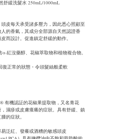
 天然舒緩洗髮水 250mL/1000mL
件通知我們。但是，您
。頭皮每天承受諸多壓力，因此悉心照顧至
怡人的香氣，其成分全部源自天然認證香
頭皮而設計。促進鎮定舒緩的動作。
富含α-紅沒藥醇、花椒萃取物和植物複合物。
皮回復正常的狀態・令頭髮絲般柔軟
E) ® 有機認証的花椒果提取物，又名青花
瘡，濕疹或皮膚瘙癢的症狀。具有舒緩、鎮
紅腫的症狀。
容易泛紅、發癢或酒糟的敏感頭皮
Olivoyl PCA）具有橄欖油中不飽和脂肪酸的