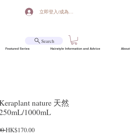
立即登入/成為會員
Search
Featured Series
Hairstyle Information and Advice
About
aplant nature 天然
0mL/1000mL
Regular Price
Sale Price
0 
HK$170.00