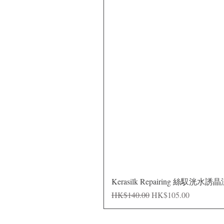
Kerasilk Repairing 絲馭洸水誘
Regular Price
Sale Price
HK$140.00
HK$105.00