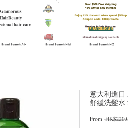
Over $300 Free shipping
​10% off for new member
Glamorous
Enjoy 12% discount when spend $500up
HairBeauty
Coupon code: 2023promote
ssional hair care
Member Points Program
LEARN MORE
International shipping Available
Brand Search A-H
Brand Search H-M
Brand Search N-Z
意大利進口 Ker
舒緩洗髮水 25
From
 HK$220.0