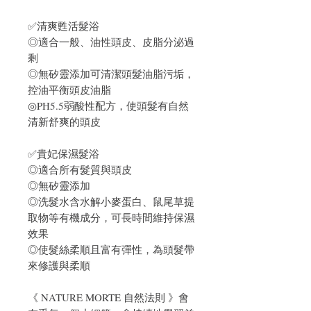
✅清爽甦活髮浴
◎適合一般、油性頭皮、皮脂分泌過
剩
◎無矽靈添加可清潔頭髮油脂污垢，
控油平衡頭皮油脂
◎PH5.5弱酸性配方，使頭髮有自然
清新舒爽的頭皮
✅貴妃保濕髮浴
◎適合所有髮質與頭皮
◎無矽靈添加
◎洗髮水含水解小麥蛋白、鼠尾草提
取物等有機成分，可長時間維持保濕
效果
◎使髮絲柔順且富有彈性，為頭髮帶
來修護與柔順
《 NATURE MORTE 自然法則 》會