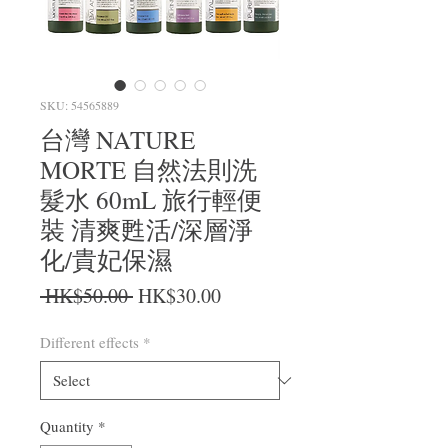
SKU: 54565889
台灣 NATURE
MORTE 自然法則洗
髮水 60mL 旅行輕便
裝 清爽甦活/深層淨
化/貴妃保濕
Regular Price
Sale Price
 HK$50.00 
HK$30.00
Different effects
*
Quantity
*