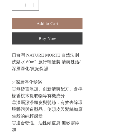
Add to Cart
Buy Now
💥台灣 NATURE MORTE 自然法則
洗髮水 60mL 旅行輕便裝 清爽甦活/
深層淨化/貴妃保濕
✅深層淨化髮浴
◎無矽靈添加、創新清爽配方、含檸
檬香桃木提取物等有機成分
◎深層潔淨頭皮與髮絲，有效去除環
境髒污與造型品，使頭皮與髮絲如原
生般的純粹感受
◎適合乾性、油性頭皮屑 無矽靈添
加