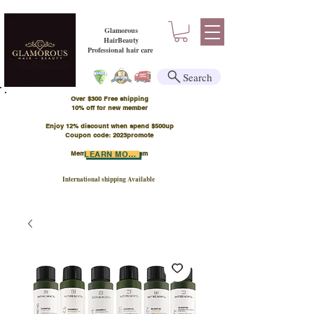
Glamorous
HairBeauty
Professional hair care
Search
Over $300 Free shipping
​10% off for new member
Enjoy 12% discount when spend $500up
Coupon code: 2023promote
Member Points Program
LEARN MORE
International shipping Available