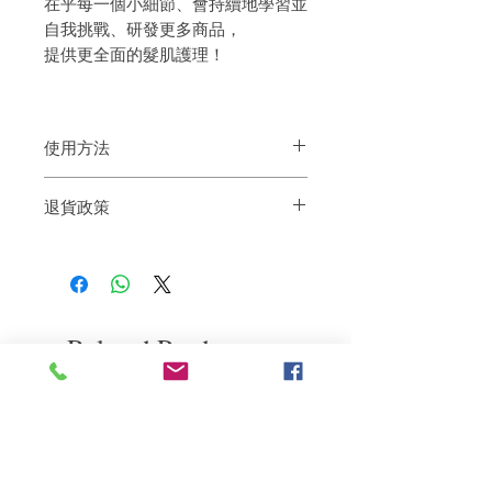
在乎每一個小細節、會持續地學習並
自我挑戰、研發更多商品，
提供更全面的髮肌護理！
使用方法
:濕髮後，將產品取適量搓揉起泡後抹勻在
退貨政策
頭髮上，輕輕按摩頭髮，使其保養後之後
徹底沖淨
如果您對我們的產品質量不滿意，我們很
樂意退款給所有客戶。首先，您需要在收
到我們的產品後的前7天內通過電子郵件
通知我們。但是，您需要支付退回的運
費。謝謝。​
Related Products
deep repair
敏感護理